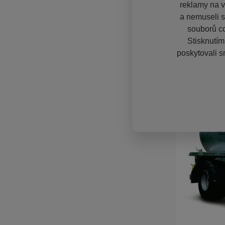
reklamy na vě
a nemuseli s
souborů co
Stisknutím
poskytovali s