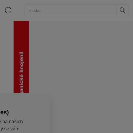
ies)
e na našich
aly se vám