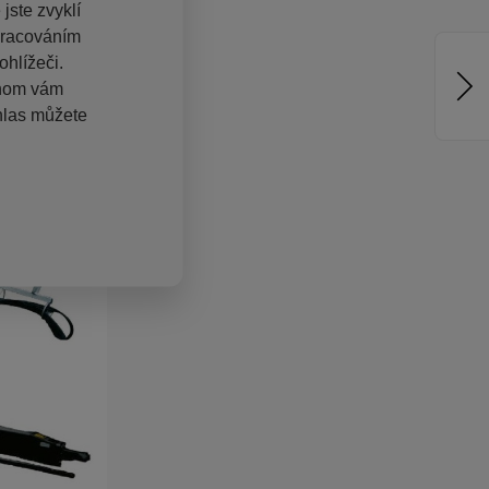
jste zvyklí
pracováním
hlížeči.
chom vám
hlas můžete