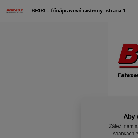
BRIRI - třínápravové cisterny: strana 1
Aby 
Záleží nám n
stránkách r