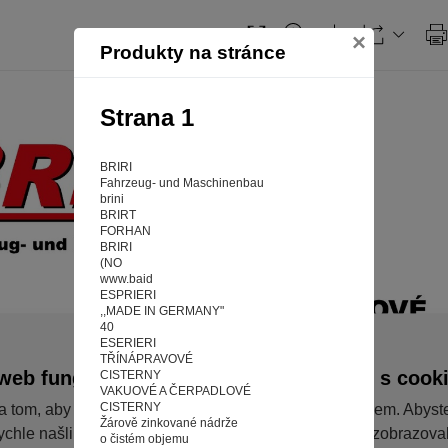
×
Produkty na stránce
Strana 1
BRIRI
Fahrzeug- und Maschinenbau
brini
BRIRT
FORHAN
BRIRI
(NO
www.baid
ESPRIERI
,,MADE IN GERMANY"
40
ESERIERI
TŘÍNÁPRAVOVÉ
web fungoval tak, jak ho znáte (souhlas s cook
CISTERNY
VAKUOVÉ A ČERPADLOVÉ
CISTERNY
a tom, aby pro vás nakupování bylo co nejlepší zážitkem. Abyst
Žárově zinkované nádrže
ychle našli to, co hledáte, ušetřili spoustu klikání a nezobrazov
o čistém objemu