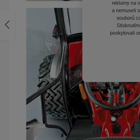
reklamy na vě
a nemuseli s
souborů co
Stisknutím
poskytovali s