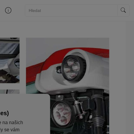
ies)
e na našich
aly se vám