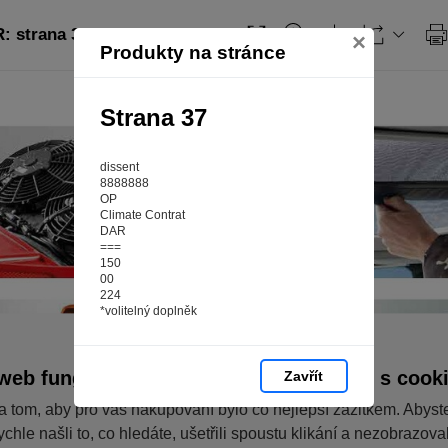
: strana 37
×
Produkty na stránce
Strana 37
dissent
8888888
OP
Climate Contrat
DAR
===
150
00
224
*volitelný doplněk
web fungoval tak, jak ho znáte (souhlas s cook
Zavřít
a tom, aby pro vás nakupování bylo co nejlepší zážitkem. Abyst
ychle našli to, co hledáte, ušetřili spoustu klikání a nezobrazov