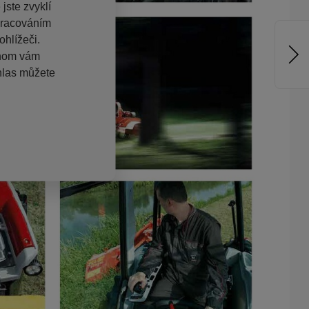
jste zvyklí
pracováním
hlížeči.
chom vám
hlas můžete