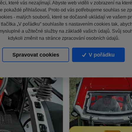
ci, které vás nezajímají. Abyste web viděli v zobrazení na které 
e pokaždé přihlašovat. Proto od vás potřebujeme souhlas se z
okies - malých souborů, které se dočasně ukládají ve vašem pro
 tlačítka „V pořádku“ souhlasíte s nastavením cookies tak, aby
mysluplné a užitečné služby na základě vašich údajů. Svůj sou
kdykoli změnit na stránce zpracování osobních údajů.
Spravovat cookies
V pořádku