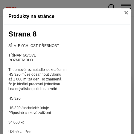
×
Produkty na stránce
Strana 8
SÍLA. RYCHLOST. PŘESNOST.
TŘÍNÁPRAVOVÉ
ROZMETADLO
Tridemové rozmetadlo s označením
HS 320 může dosáhnout výkonu
až 1 000 m³ za den. To znamená,
Aby web fungoval tak, jak ho znáte (souhlas
že je ideální pracovní jednotkou
i na největších polích na světě.
s cookies)
Záleží nám na tom, aby pro vás nakupování bylo co nejlepší
HS 320
zážitkem. Abyste na našich stránkách rychle našli to, co
HS 320 / technické údaje
hledáte, ušetřili spoustu klikání a nezobrazovaly se vám
Přípustné celkové zatížení
reklamy na věci, které vás nezajímají. Abyste web viděli
v zobrazení na které jste zvyklí a nemuseli se pokaždé
34 000 kg
přihlašovat. Proto od vás potřebujeme souhlas se
Užitné zatížení