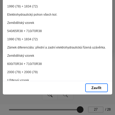
zpracováním souborů cookies - malých souborů, které
se dočasně ukládají ve vašem prohlížeči. Stisknutím tlačítka
1990 (78) + 1834 (72)
„V pořádku“ souhlasíte s nastavením cookies tak, abychom
Elektrohydraulický pohon všech kol.
vám poskytovali smysluplné a užitečné služby na základě
vašich údajů. Svůj souhlas můžete kdykoli změnit na stránce
Zemědělský vzorek
zpracování osobních údajů.
540/65R38 + 710/70R38
1990 (78) + 1834 (72)
Spravovat cookies
V pořádku
Zámek diferenciálu: přední a zadní elektrohydraulická řízená uzávěrka.
Zemědělský vzorek
600/70R34 + 710/70R38
2000 (79) + 2000 (79)
Užitkový vzorek
Zavřít
440/80R34 + 650/65R38
1990 (78) + 1900 (74,8)
Zemědělský vzorek
(v závislosti na oblasti)
/
28