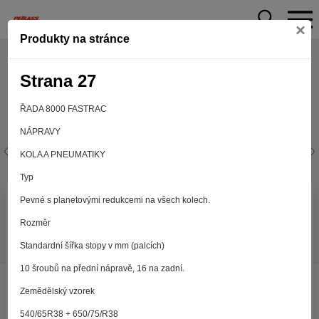
×
Produkty na stránce
Strana 27
ŘADA 8000 FASTRAC
NÁPRAVY
KOLA A PNEUMATIKY
Typ
Aby web fungoval tak, jak ho znáte (souhlas
Pevné s planetovými redukcemi na všech kolech.
s cookies)
Rozměr
Záleží nám na tom, aby pro vás nakupování bylo co nejlepší
Standardní šířka stopy v mm (palcích)
zážitkem. Abyste na našich stránkách rychle našli to, co
hledáte, ušetřili spoustu klikání a nezobrazovaly se vám
10 šroubů na přední nápravě, 16 na zadní.
reklamy na věci, které vás nezajímají. Abyste web viděli
v zobrazení na které jste zvyklí a nemuseli se pokaždé
Zemědělský vzorek
přihlašovat. Proto od vás potřebujeme souhlas se
540/65R38 + 650/75/R38