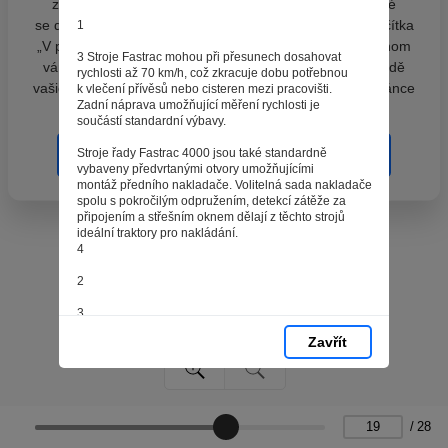
zpracováním souborů cookies - malých souborů, které
se dočasně ukládají ve vašem prohlížeči. Stisknutím tlačítka
1
„V pořádku“ souhlasíte s nastavením cookies tak, abychom
3 Stroje Fastrac mohou při přesunech dosahovat
vám poskytovali smysluplné a užitečné služby na základě
rychlosti až 70 km/h, což zkracuje dobu potřebnou
vašich údajů. Svůj souhlas můžete kdykoli změnit na stránce
k vlečení přívěsů nebo cisteren mezi pracovišti.
Zadní náprava umožňující měření rychlosti je
zpracování osobních údajů.
součástí standardní výbavy.
Stroje řady Fastrac 4000 jsou také standardně
Spravovat cookies
V pořádku
vybaveny předvrtanými otvory umožňujícími
montáž předního nakladače. Volitelná sada nakladače
spolu s pokročilým odpružením, detekcí zátěže za
připojením a střešním oknem dělají z těchto strojů
ideální traktory pro nakládání.
4
2
3
Zavřít
4
UNIVERZÁLNÍ TRAKTORY FASTRAC
19
/
28