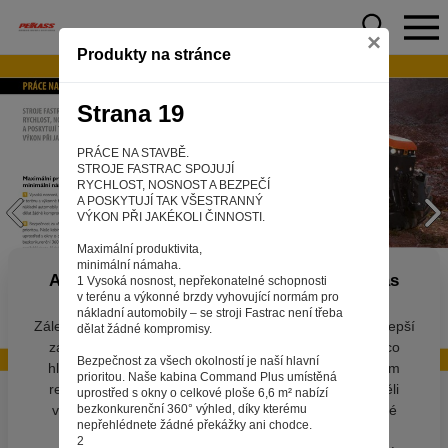
×
Produkty na stránce
Strana 19
PRÁCE NA STAVBĚ.
STROJE FASTRAC SPOJUJÍ
RYCHLOST, NOSNOST A BEZPEČÍ
A POSKYTUJÍ TAK VŠESTRANNÝ
VÝKON PŘI JAKÉKOLI ČINNOSTI.
Maximální produktivita,
minimální námaha.
Aby web fungoval tak, jak ho znáte (souhlas
1 Vysoká nosnost, nepřekonatelné schopnosti
v terénu a výkonné brzdy vyhovující normám pro
s cookies)
nákladní automobily – se stroji Fastrac není třeba
Záleží nám na tom, aby pro vás nakupování bylo co nejlepší
dělat žádné kompromisy.
zážitkem. Abyste na našich stránkách rychle našli to, co
Bezpečnost za všech okolností je naší hlavní
hledáte, ušetřili spoustu klikání a nezobrazovaly se vám
prioritou. Naše kabina Command Plus umístěná
reklamy na věci, které vás nezajímají. Abyste web viděli
uprostřed s okny o celkové ploše 6,6 m² nabízí
v zobrazení na které jste zvyklí a nemuseli se pokaždé
bezkonkurenční 360° výhled, díky kterému
nepřehlédnete žádné překážky ani chodce.
přihlašovat. Proto od vás potřebujeme souhlas se
2