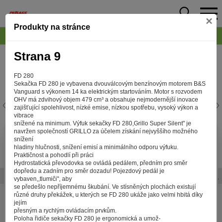
×
Produkty na stránce
Strana 9
FD 280
Sekačka FD 280 je vybavena dvouválcovým benzínovým motorem B&S
Vanguard s výkonem 14 ka elektrickým startováním. Motor s rozvodem
OHV má zdvihový objem 479 cm³ a obsahuje nejmodernější inovace
zajišťující spolehlivost, nízké emise, nízkou spotřebu, vysoký výkon a
vibrace
snížené na minimum. Výfuk sekačky FD 280,Grillo Super Silent" je
navržen společností GRILLO za účelem získání nejvyššího možného
Aby web fungoval tak, jak ho znáte (souhlas
snížení
hladiny hlučnosti, snížení emisí a minimálního odporu výfuku.
s cookies)
Praktičnost a pohodlí při práci
Záleží nám na tom, aby pro vás nakupování bylo co nejlepší
Hydrostatická převodovka se ovládá pedálem, předním pro směr
dopředu a zadním pro směr dozadu! Pojezdový pedál je
zážitkem. Abyste na našich stránkách rychle našli to, co
vybaven,,tlumiči", aby
hledáte, ušetřili spoustu klikání a nezobrazovaly se vám
se předešlo nepříjemnému škubání. Ve stísněných plochách existují
reklamy na věci, které vás nezajímají. Abyste web viděli
různé druhy překážek, u kterých se FD 280 ukáže jako velmi hbitá díky
v zobrazení na které jste zvyklí a nemuseli se pokaždé
jejím
přesným a rychlým ovládacím prvkům.
přihlašovat. Proto od vás potřebujeme souhlas se
Poloha řidiče sekačky FD 280 je ergonomická a umož-