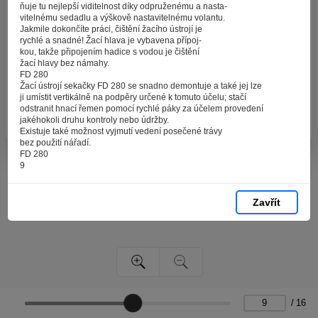
zpracováním souborů cookies - malých souborů, které
ňuje tu nejlepší viditelnost díky odpruženému a nasta-
se dočasně ukládají ve vašem prohlížeči. Stisknutím tlačítka
vitelnému sedadlu a výškově nastavitelnému volantu.
Jakmile dokončíte práci, čištění žacího ústrojí je
„V pořádku“ souhlasíte s nastavením cookies tak, abychom
rychlé a snadné! Žací hlava je vybavena přípoj-
vám poskytovali smysluplné a užitečné služby na základě
kou, takže připojením hadice s vodou je čištění
vašich údajů. Svůj souhlas můžete kdykoli změnit na stránce
žací hlavy bez námahy.
FD 280
zpracování osobních údajů.
Žací ústrojí sekačky FD 280 se snadno demontuje a také jej lze
ji umístit vertikálně na podpěry určené k tomuto účelu; stačí
odstranit hnací řemen pomocí rychlé páky za účelem provedení
Spravovat cookies
V pořádku
jakéhokoli druhu kontroly nebo údržby.
Existuje také možnost vyjmutí vedení posečené trávy
bez použití nářadí.
FD 280
9
Zavřít
/
16