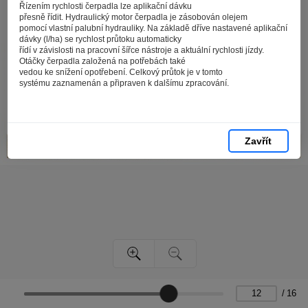
zpracováním souborů cookies - malých souborů, které
Řízením rychlosti čerpadla lze aplikační dávku
se dočasně ukládají ve vašem prohlížeči. Stisknutím tlačítka
přesně řídit. Hydraulický motor čerpadla je zásobován olejem
pomocí vlastní palubní hydrauliky. Na základě dříve nastavené aplikační
„V pořádku“ souhlasíte s nastavením cookies tak, abychom
dávky (l/ha) se rychlost průtoku automaticky
vám poskytovali smysluplné a užitečné služby na základě
řídí v závislosti na pracovní šířce nástroje a aktuální rychlosti jízdy.
vašich údajů. Svůj souhlas můžete kdykoli změnit na stránce
Otáčky čerpadla založená na potřebách také
vedou ke snížení opotřebení. Celkový průtok je v tomto
zpracování osobních údajů.
systému zaznamenán a připraven k dalšímu zpracování.
Spravovat cookies
V pořádku
Zavřít
/
16