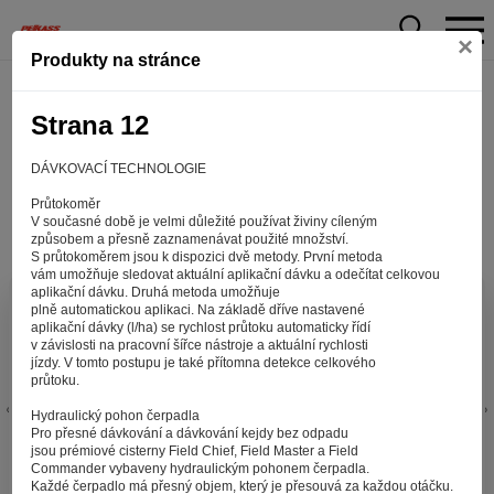
×
Produkty na stránce
Strana 12
DÁVKOVACÍ TECHNOLOGIE
Průtokoměr
V současné době je velmi důležité používat živiny cíleným
způsobem a přesně zaznamenávat použité množství.
S průtokoměrem jsou k dispozici dvě metody. První metoda
vám umožňuje sledovat aktuální aplikační dávku a odečítat celkovou
aplikační dávku. Druhá metoda umožňuje
Aby web fungoval tak, jak ho znáte (souhlas
plně automatickou aplikaci. Na základě dříve nastavené
aplikační dávky (l/ha) se rychlost průtoku automaticky řídí
s cookies)
v závislosti na pracovní šířce nástroje a aktuální rychlosti
Záleží nám na tom, aby pro vás nakupování bylo co nejlepší
jízdy. V tomto postupu je také přítomna detekce celkového
průtoku.
zážitkem. Abyste na našich stránkách rychle našli to, co
hledáte, ušetřili spoustu klikání a nezobrazovaly se vám
Hydraulický pohon čerpadla
reklamy na věci, které vás nezajímají. Abyste web viděli
Pro přesné dávkování a dávkování kejdy bez odpadu
v zobrazení na které jste zvyklí a nemuseli se pokaždé
jsou prémiové cisterny Field Chief, Field Master a Field
Commander vybaveny hydraulickým pohonem čerpadla.
přihlašovat. Proto od vás potřebujeme souhlas se
Každé čerpadlo má přesný objem, který je přesouvá za každou otáčku.