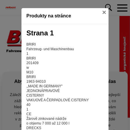
×
Produkty na stránce
Strana 1
BRIRI
Fahrzeug- und Maschinenbau
1
BRIRI
201409
w
M10
BRIRI
Aby web fungoval tak, jak ho znáte (souhlas
1963-94010
,,MADE IN GERMANY"
s cookies)
JEDNONÁPRAVOVÉ
Záleží nám na tom, aby pro vás nakupování bylo co nejlepší
CISTERNY
VAKUOVÉ A ČERPADLOVÉ CISTERNY
zážitkem. Abyste na našich stránkách rychle našli to, co
40
hledáte, ušetřili spoustu klikání a nezobrazovaly se vám
1
reklamy na věci, které vás nezajímají. Abyste web viděli
CE
v zobrazení na které jste zvyklí a nemuseli se pokaždé
Žárově zinkované nádrže
o objemu 7 000 až 12 000 I
přihlašovat. Proto od vás potřebujeme souhlas se
DRECKS