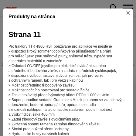
×
Produkty na stránce
Strana 11
Pro traktory TTR 4800 HST používané pro aplikace ve městě je
k dispozici široký sortiment doplňkového příslušenství na přání
pro nářadí, jako jsou sněhové pluhy, sněhové frézy, sypače soli
a inertních materiálů a zametače.
> Ovládací ON/OFF joystick pro elektrické ovládání zadního
a předního tříbodového závěsu a zadních i předních rychlospojek;
k dispozici s volbou nastavení dvou rychlostí jak pro verze
s ochranným rámem, tak i pro verzi s kabinou
Aby web fungoval tak, jak ho znáte (souhlas
> Možnost předního tříbodového závěsu
> Možnost bočního polstrování pro sedadlo řidiče
s cookies)
> Zcela nezávislý přední vývodový hřídel PTO s 1 000 ot. /min.
Záleží nám na tom, aby pro vás nakupování bylo co nejlepší
> Super pohodlné sedadlo Grammer s Matrix potahem se vzduchovým
odpružením, bederní opěra páteře, opěradlo sedadla
zážitkem. Abyste na našich stránkách rychle našli to, co
s možností naklopení, a automatické nastavení podle hmotnosti
hledáte, ušetřili spoustu klikání a nezobrazovaly se vám
a výšky řidiče, šířka 400 mm
reklamy na věci, které vás nezajímají. Abyste web viděli
> Zadní tříbodový závěs s dvojčinnými písty
v zobrazení na které jste zvyklí a nemuseli se pokaždé
> Zkrácená spodní ramena zadního tříbodového závěsu
> Široká prodloužení přední ochrany
přihlašovat. Proto od vás potřebujeme souhlas se
> Hydraulické brzdy na všech kolech