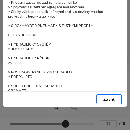
zpracováním souborů cookies - malých souborů, které
> Přídavná závaží do zadních a předních kol
se dočasně ukládají ve vašem prohlížeči. Stisknutím tlačítka
> Spojovací zařízení pro agregace nad motorem
> Široký výběr pneumatik s různými profily a dezény, vhodné
„V pořádku“ souhlasíte s nastavením cookies tak, abychom
pro všechny terény a aplikace
vám poskytovali smysluplné a užitečné služby na základě
vašich údajů. Svůj souhlas můžete kdykoli změnit na stránce
> ŠIROKÝ VÝBĚR PNEUMATIK S RŮZNÝMI PROFILY
zpracování osobních údajů.
> JOYSTICK ON/OFF
> HYDRAULICKÝ SYSTÉM
Spravovat cookies
V pořádku
S JOYSTICKEM
> HYDRAULICKÝ PŘEDNÍ
ZVEDÁK
> POSTRANNÍ PANELY PRO SEDADLO
> PŘEDNÍ PTO
> SUPER POHODLNÉ SEDADLO
GRAMMER
Zavřít
> ZADNÍ ZVEDÁK S DVOJČINNÝMI
ZDVIŽNÝMI PÍSTY
> KRÁTKÁ DOLNÍ TÁHLA
> PRODLOUŽENÍ OCHRAN
/
16
> HYDRAULICKÉ BRZDĚNÍ