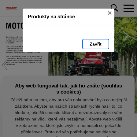
×
Produkty na stránce
Zavřít
Aby web fungoval tak, jak ho znáte (souhlas
s cookies)
Záleží nám na tom, aby pro vás nakupování bylo co nejlepší
zážitkem. Abyste na našich stránkách rychle našli to, co
hledáte, ušetřili spoustu klikání a nezobrazovaly se vám
reklamy na věci, které vás nezajímají. Abyste web viděli
v zobrazení na které jste zvyklí a nemuseli se pokaždé
přihlašovat. Proto od vás potřebujeme souhlas se