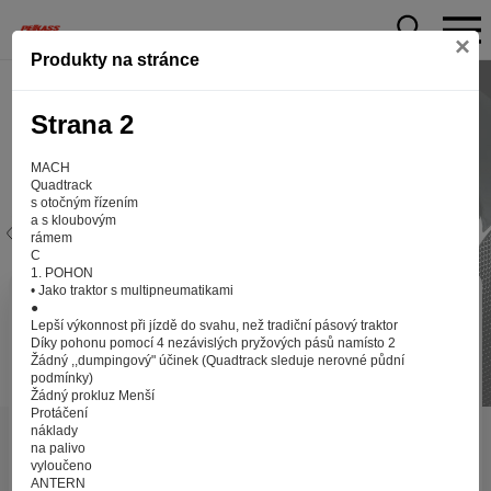
×
Produkty na stránce
Strana 2
MACH
Quadtrack
s otočným řízením
a s kloubovým
rámem
C
1. POHON
• Jako traktor s multipneumatikami
Aby web fungoval tak, jak ho znáte (souhlas
●
Lepší výkonnost při jízdě do svahu, než tradiční pásový traktor
s cookies)
Díky pohonu pomocí 4 nezávislých pryžových pásů namísto 2
Záleží nám na tom, aby pro vás nakupování bylo co nejlepší
Žádný ,,dumpingový" účinek (Quadtrack sleduje nerovné půdní
podmínky)
zážitkem. Abyste na našich stránkách rychle našli to, co
Žádný prokluz Menší
hledáte, ušetřili spoustu klikání a nezobrazovaly se vám
Protáčení
reklamy na věci, které vás nezajímají. Abyste web viděli
náklady
v zobrazení na které jste zvyklí a nemuseli se pokaždé
na palivo
vyloučeno
přihlašovat. Proto od vás potřebujeme souhlas se
ANTERN