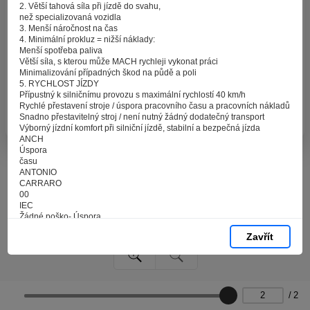
zpracováním souborů cookies - malých souborů, které
2. Větší tahová síla při jízdě do svahu,
se dočasně ukládají ve vašem prohlížeči. Stisknutím tlačítka
než specializovaná vozidla
3. Menší náročnost na čas
„V pořádku“ souhlasíte s nastavením cookies tak, abychom
4. Minimální prokluz = nižší náklady:
vám poskytovali smysluplné a užitečné služby na základě
Menší spotřeba paliva
vašich údajů. Svůj souhlas můžete kdykoli změnit na stránce
Větší síla, s kterou může MACH rychleji vykonat práci
Minimalizování případných škod na půdě a poli
zpracování osobních údajů.
5. RYCHLOST JÍZDY
Přípustný k silničnímu provozu s maximální rychlostí 40 km/h
Rychlé přestavení stroje / úspora pracovního času a pracovních nákladů
Spravovat cookies
V pořádku
Snadno přestavitelný stroj / není nutný žádný dodatečný transport
Výborný jízdní komfort při silniční jízdě, stabilní a bezpečná jízda
ANCH
Úspora
času
ANTONIO
CARRARO
00
IEC
Žádné poško- Úspora
peněz
Zavřít
zování půdy
a pole
/
2