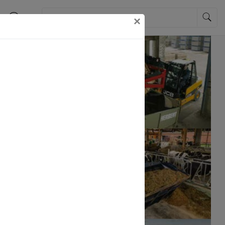
×
ies)
e na našich
aly se vám