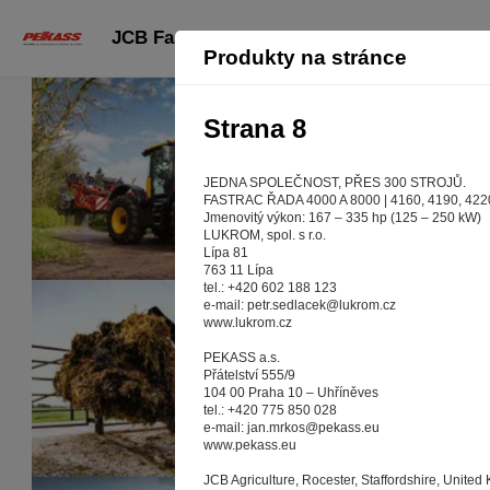
JCB Fastrac iCON: strana 8
Produkty na stránce
Strana 8
JEDNA SPOLEČNOST, PŘES 300 STROJŮ.
FASTRAC ŘADA 4000 A 8000 | 4160, 4190, 422
Jmenovitý výkon: 167 – 335 hp (125 – 250 kW)
LUKROM, spol. s r.o.
Lípa 81
763 11 Lípa
tel.: +420 602 188 123
e-mail: petr.sedlacek@lukrom.cz
www.lukrom.cz
PEKASS a.s.
Přátelství 555/9
104 00 Praha 10 – Uhříněves
Aby 
tel.: +420 775 850 028
e-mail: jan.mrkos@pekass.eu
www.pekass.eu
Záleží nám n
stránkách r
JCB Agriculture, Rocester, Staffordshire, Unit