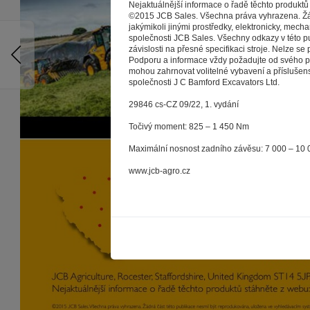
Nejaktuálnější informace o řadě těchto produkt
reklamy na vě
©2015 JCB Sales. Všechna práva vyhrazena. Žád
a nemuseli s
jakýmikoli jinými prostředky, elektronicky, me
společnosti JCB Sales. Všechny odkazy v této pu
souborů co
závislosti na přesné specifikaci stroje. Nelze se p
Stisknutím
Podporu a informace vždy požadujte od svého pr
mohou zahrnovat volitelné vybavení a příslušen
poskytovali s
společnosti J C Bamford Excavators Ltd.
29846 cs‑CZ 09/22, 1. vydání
Točivý moment: 825 – 1 450 Nm
Maximální nosnost zadního závěsu: 7 000 – 10 
www.jcb-agro.cz