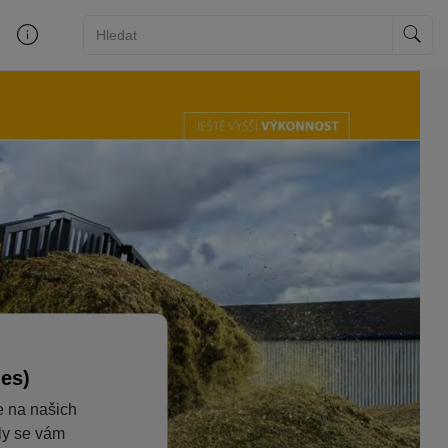
ies)
e na našich
aly se vám