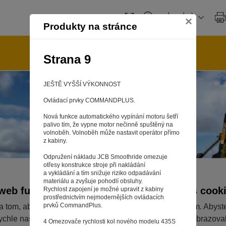
×
Produkty na stránce
Strana 9
JEŠTĚ VYŠŠÍ VÝKONNOST
Ovládací prvky COMMANDPLUS.
Nová funkce automatického vypínání motoru šetří
palivo tím, že vypne motor nečinně spuštěný na
volnoběh. Volnoběh může nastavit operátor přímo
z kabiny.
Odpružení nákladu JCB Smoothride omezuje
otřesy konstrukce stroje při nakládání
a vykládání a tím snižuje riziko odpadávání
materiálu a zvyšuje pohodlí obsluhy.
web fungoval tak, jak ho znáte (souhlas s cook
Rychlost zapojení je možné upravit z kabiny
prostřednictvím nejmodernějších ovládacích
prvků CommandPlus.
a tom, aby pro vás nakupování bylo co nejlepší zážitkem. Abyst
ychle našli to, co hledáte, ušetřili spoustu klikání a nezobrazov
4 Omezovače rychlosti kol nového modelu 435S