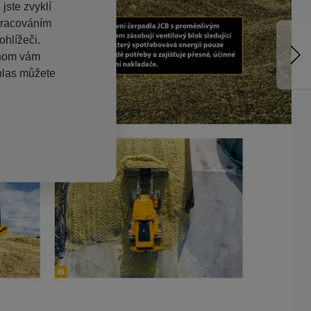
jste zvyklí
pracováním
hlížeči.
chom vám
hlas můžete