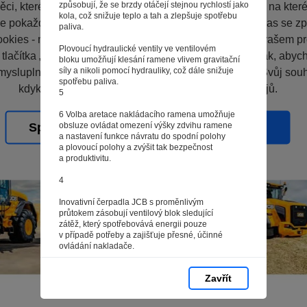
způsobují, že se brzdy otáčejí stejnou rychlostí jako
ci, které vás nezajímají. Abyste web viděli v zobrazení na které 
kola, což snižuje teplo a tah a zlepšuje spotřebu
e pokaždé přihlašovat. Proto od vás potřebujeme souhlas se z
paliva.
okies - malých souborů, které se dočasně ukládají ve vašem pro
Plovoucí hydraulické ventily ve ventilovém
 tlačítka „V pořádku“ souhlasíte s nastavením cookies tak, aby
bloku umožňují klesání ramene vlivem gravitační
síly a nikoli pomocí hydrauliky, což dále snižuje
mysluplné a užitečné služby na základě vašich údajů. Svůj sou
spotřebu paliva.
kdykoli změnit na stránce zpracování osobních údajů.
5
6 Volba aretace nakládacího ramena umožňuje
obsluze ovládat omezení výšky zdvihu ramene
Spravovat cookies
V pořádku
a nastavení funkce návratu do spodní polohy
a plovoucí polohy a zvýšit tak bezpečnost
a produktivitu.
4
Inovativní čerpadla JCB s proměnlivým
průtokem zásobují ventilový blok sledující
zátěž, který spotřebovává energii pouze
v případě potřeby a zajišťuje přesné, účinné
ovládání nakladače.
5
Zavřít
6