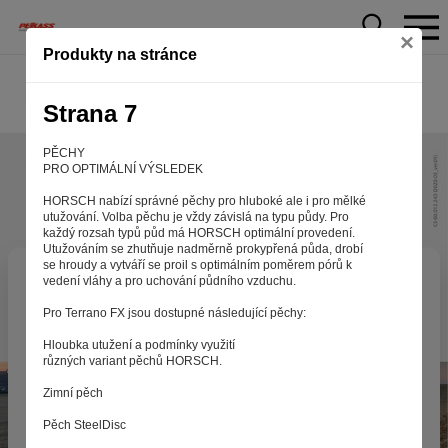
×
Produkty na stránce
Strana 7
PĚCHY
PRO OPTIMÁLNÍ VÝSLEDEK
HORSCH nabízí správné pěchy pro hluboké ale i pro mělké
utužování. Volba pěchu je vždy závislá na typu půdy. Pro
každý rozsah typů půd má HORSCH optimální provedení.
Utužováním se zhutňuje nadměrně prokypřená půda, drobí
se hroudy a vytváří se proil s optimálním poměrem pórů k
Aby web fungoval tak, jak ho znáte (souhlas
vedení vláhy a pro uchování půdního vzduchu.
s cookies)
Pro Terrano FX jsou dostupné následující pěchy:
Záleží nám na tom, aby pro vás nakupování bylo co nejlepší
Hloubka utužení a podmínky využití
zážitkem. Abyste na našich stránkách rychle našli to, co
různých variant pěchů HORSCH.
hledáte, ušetřili spoustu klikání a nezobrazovaly se vám
reklamy na věci, které vás nezajímají. Abyste web viděli
Zimní pěch
v zobrazení na které jste zvyklí a nemuseli se pokaždé
Pěch SteelDisc
přihlašovat. Proto od vás potřebujeme souhlas se