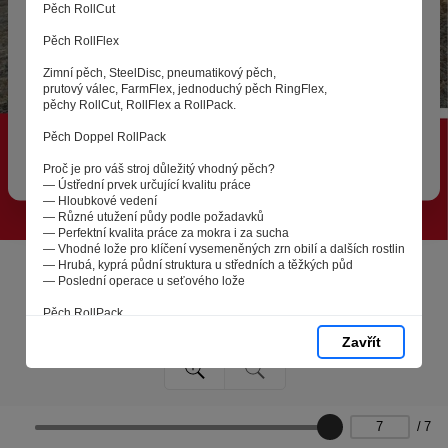
zpracováním souborů cookies - malých souborů, které
Pěch RollCut
se dočasně ukládají ve vašem prohlížeči. Stisknutím tlačítka
Pěch RollFlex
„V pořádku“ souhlasíte s nastavením cookies tak, abychom
vám poskytovali smysluplné a užitečné služby na základě
Zimní pěch, SteelDisc, pneumatikový pěch,
vašich údajů. Svůj souhlas můžete kdykoli změnit na stránce
prutový válec, FarmFlex, jednoduchý pěch RingFlex,
pěchy RollCut, RollFlex a RollPack.
zpracování osobních údajů.
Pěch Doppel RollPack
Spravovat cookies
V pořádku
Proč je pro váš stroj důležitý vhodný pěch?
― Ústřední prvek určující kvalitu práce
― Hloubkové vedení
― Různé utužení půdy podle požadavků
― Perfektní kvalita práce za mokra i za sucha
― Vhodné lože pro klíčení vysemeněných zrn obilí a dalších rostlin
― Hrubá, kyprá půdní struktura u středních a těžkých půd
― Poslední operace u seťového lože
Pěch RollPack
Zavřít
/
7