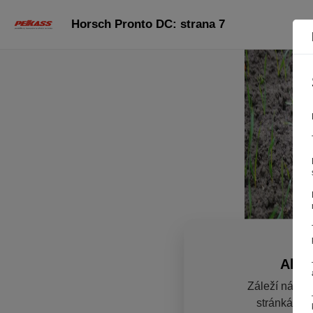
Horsch Pronto DC: strana 7
Aby 
Záleží nám n
stránkách r