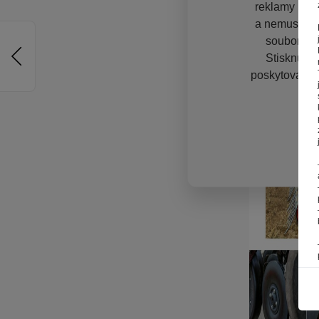
reklamy na vě
a nemuseli s
souborů co
Stisknutím
poskytovali s