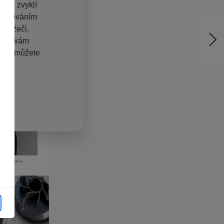
jste zvyklí
pracováním
hlížeči.
chom vám
hlas můžete