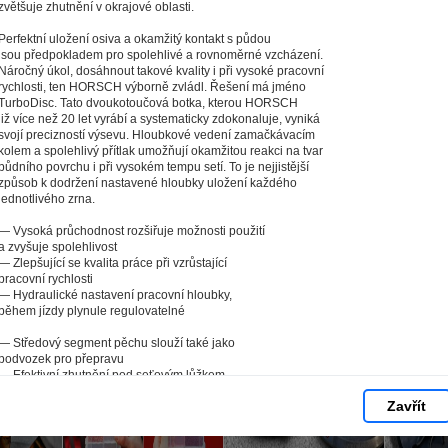
zvětšuje zhutnění v okrajové oblasti.
ci, které vás nezajímají. Abyste web viděli v zobrazení na které 
e pokaždé přihlašovat. Proto od vás potřebujeme souhlas se z
Perfektní uložení osiva a okamžitý kontakt s půdou
jsou předpokladem pro spolehlivé a rovnoměrné vzcházení.
okies - malých souborů, které se dočasně ukládají ve vašem pro
Náročný úkol, dosáhnout takové kvality i při vysoké pracovní
 tlačítka „V pořádku“ souhlasíte s nastavením cookies tak, aby
rychlosti, ten HORSCH výborně zvládl. Řešení má jméno
TurboDisc. Tato dvoukotoučová botka, kterou HORSCH
mysluplné a užitečné služby na základě vašich údajů. Svůj sou
již více než 20 let vyrábí a systematicky zdokonaluje, vyniká
kdykoli změnit na stránce zpracování osobních údajů.
svojí precizností výsevu. Hloubkové vedení zamačkávacím
kolem a spolehlivý přítlak umožňují okamžitou reakci na tvar
půdního povrchu i při vysokém tempu setí. To je nejjistější
způsob k dodržení nastavené hloubky uložení každého
Spravovat cookies
V pořádku
jednotlivého zrna.
― Vysoká průchodnost rozšiřuje možnosti použití
a zvyšuje spolehlivost
― Zlepšující se kvalita práce při vzrůstající
pracovní rychlosti
― Hydraulické nastavení pracovní hloubky,
během jízdy plynule regulovatelné
― Středový segment pěchu slouží také jako
podvozek pro přepravu
― Efektivní zhutnění pod seťovým lůžkem
pro optimální přívod vody k osivu
Zavřít
― Velmi nízký tahový odpor díky velkému
průměru pneumatik (780 mm) bez nutnosti
používat škrabky