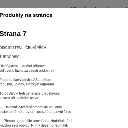
Produkty na stránce
Strana 7
DISCSYSTEM – ČELNÍ PĚCH
TURBODISC
DiscSystem – Ideální příprava
seťového lůžka za všech podmínek
Pneumatikový pěch s AS profilem –
robustní, účinný, s nízkým odporem
TurboDisc – třetí generace představuje
pokrok při ukládání osiva
web fungoval tak, jak ho znáte (souhlas s cook
― Efektivní vytváření drobtovité struktury
a stejnoměrné urovnání po celé pracovní šířce
a tom, aby pro vás nakupování bylo co nejlepší zážitkem. Abyst
― Přesné a jednolité urovnání a zhutnění před
ychle našli to, co hledáte, ušetřili spoustu klikání a nezobrazov
každou secí botkou. Přímý dezén pneumatik