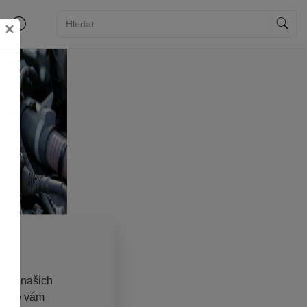
×
ies)
e na našich
aly se vám