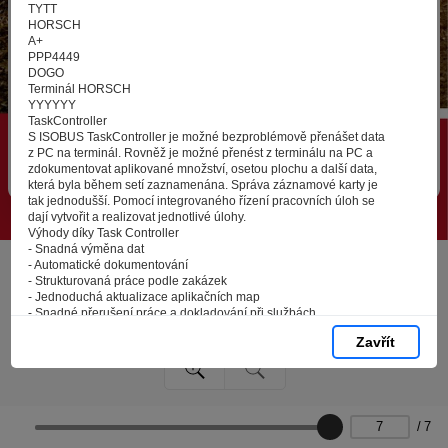
zpracováním souborů cookies - malých souborů, které
TYTT
se dočasně ukládají ve vašem prohlížeči. Stisknutím tlačítka
HORSCH
A+
„V pořádku“ souhlasíte s nastavením cookies tak, abychom
PPP4449
vám poskytovali smysluplné a užitečné služby na základě
DOGO
vašich údajů. Svůj souhlas můžete kdykoli změnit na stránce
Terminál HORSCH
YYYYYY
zpracování osobních údajů.
TaskController
S ISOBUS TaskController je možné bezproblémově přenášet data
z PC na terminál. Rovněž je možné přenést z terminálu na PC a
Spravovat cookies
V pořádku
zdokumentovat aplikované množství, osetou plochu a další data,
která byla během setí zaznamenána. Správa záznamové karty je
tak jednodušší. Pomocí integrovaného řízení pracovních úloh se
dají vytvořit a realizovat jednotlivé úlohy.
Výhody díky Task Controller
- Snadná výměna dat
- Automatické dokumentování
- Strukturovaná práce podle zakázek
- Jednoduchá aktualizace aplikačních map
- Snadné přerušení práce a dokladování při službách
Kvalita půdy
Zavřít
vysoká
střední
podprůměrná
nízká
VariableRate
osivo NEBO hnojivo
/
7
Osivo