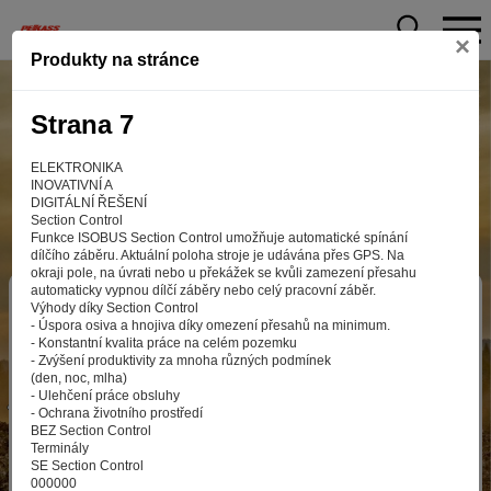
×
Produkty na stránce
Strana 7
ELEKTRONIKA
INOVATIVNÍ A
DIGITÁLNÍ ŘEŠENÍ
Section Control
Funkce ISOBUS Section Control umožňuje automatické spínání
dílčího záběru. Aktuální poloha stroje je udávána přes GPS. Na
okraji pole, na úvrati nebo u překážek se kvůli zamezení přesahu
automaticky vypnou dílčí záběry nebo celý pracovní záběr.
Aby web fungoval tak, jak ho znáte (souhlas
Výhody díky Section Control
- Úspora osiva a hnojiva díky omezení přesahů na minimum.
s cookies)
- Konstantní kvalita práce na celém pozemku
Záleží nám na tom, aby pro vás nakupování bylo co nejlepší
- Zvýšení produktivity za mnoha různých podmínek
(den, noc, mlha)
zážitkem. Abyste na našich stránkách rychle našli to, co
- Ulehčení práce obsluhy
hledáte, ušetřili spoustu klikání a nezobrazovaly se vám
- Ochrana životního prostředí
reklamy na věci, které vás nezajímají. Abyste web viděli
BEZ Section Control
v zobrazení na které jste zvyklí a nemuseli se pokaždé
Terminály
SE Section Control
přihlašovat. Proto od vás potřebujeme souhlas se
000000