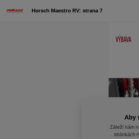
Horsch Maestro RV: strana 7
Aby 
Záleží nám n
stránkách r