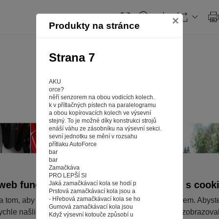
×
Produkty na stránce
Strana 7
AKU
orce?
něří senzorem na obou vodicích kolech.
k v přítlačných pístech na paralelogramu
a obou kopírovacích kolech ve výsevní
stejný. To je možné díky konstrukci strojů
enáší váhu ze zásobníku na výsevní sekci.
sevní jednotku se mění v rozsahu
přítlaku AutoForce
bar
bar
Zamačkáva
PRO LEPŠÍ SI
web fungoval tak, jak ho znáte (souhlas s cook
Jaká zamačkávací kola se hodí p
Prstová zamačkávací kola jsou a
- Hřebová zamačkávací kola se ho
a tom, aby pro vás nakupování bylo co nejlepší zážitkem. Abyst
Gumová zamačkávací kola jsou
ychle našli to, co hledáte, ušetřili spoustu klikání a nezobrazov
Když výsevní kotouče způsobí u