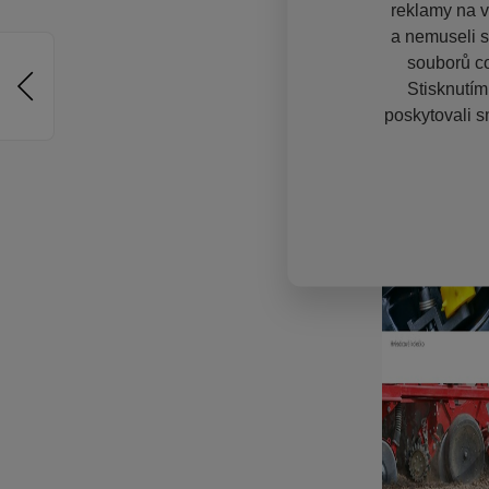
reklamy na vě
a nemuseli s
souborů co
Stisknutím
poskytovali s