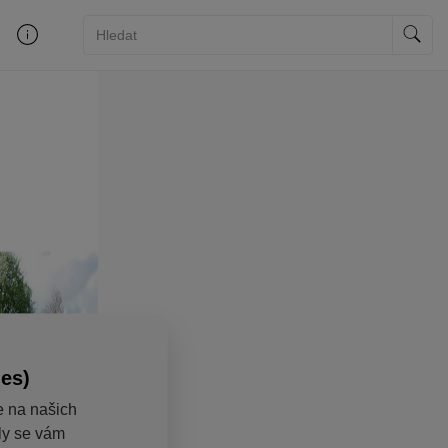
ies)
e na našich
aly se vám