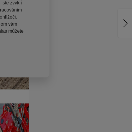
jste zvyklí
pracováním
hlížeči.
chom vám
hlas můžete