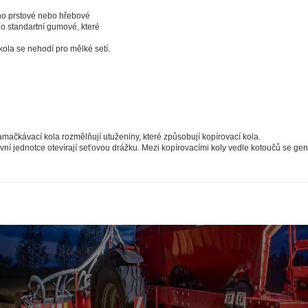
ci, které vás nezajímají. Abyste web viděli v zobrazení na které 
no prstové nebo hřebové
e pokaždé přihlašovat. Proto od vás potřebujeme souhlas se z
o standartní gumové, které
okies - malých souborů, které se dočasně ukládají ve vašem pro
ola se nehodí pro mělké setí.
 tlačítka „V pořádku“ souhlasíte s nastavením cookies tak, aby
mysluplné a užitečné služby na základě vašich údajů. Svůj sou
kdykoli změnit na stránce zpracování osobních údajů.
Spravovat cookies
V pořádku
mačkávací kola rozmělňují utuženiny, které způsobují kopírovací kola.
ní jednotce otevírají seťovou drážku. Mezi kopírovacími koly vedle kotoučů se ge