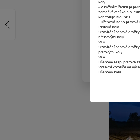
koly
reklamy na vě
- V každém řádku je jed
a nemuseli s
zamačkávací kolo a jedn
kontroluje hloubku.
souborů co
- Hřebová nebo prstová k
Stisknutím
Prstová kola
Uzavírání seťové drážky
poskytovali s
hřebovými koly
W V
Uzavírání seťové drážky
prstovými koly
W V
Hřebové resp. prstové za
Výsevní kotouče ve výsev
Hřebová kola