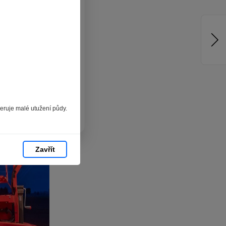
jste zvyklí
pracováním
hlížeči.
chom vám
hlas můžete
neruje malé utužení půdy.
Zavřít