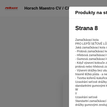
Horsch Maestro CV / CX: strana 8
Produkty na s
Strana 8
Zamačkávací kola
PRO LEPŠÍ SEŤOVÉ L
Jaká zamačkávací kola s
- Prstová zamačkávací ko
- Hřebová zamačkávací 
- Gumová zamačkávací k
- Když výsevní kotouče z
prstová nebo hřebová za
- Výsevní drážka bez utu
hlavně těžká půda - a n
- Tvorba kořenů kukuřice 
Uzavírání seťové drážky
standartními gumovými 
Aby 
W
\/
Uzavírání seťové
Záleží nám n
Standartní zamačkávací 
stránkách r
drážky gumovými zesiluj