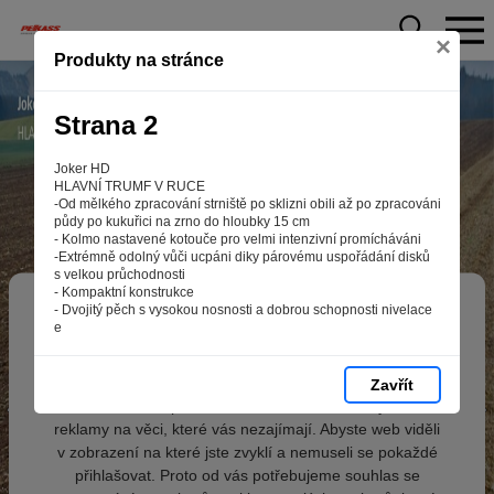
×
Produkty na stránce
Strana 2
Joker HD
HLAVNÍ TRUMF V RUCE
-Od mělkého zpracování strniště po sklizni obili až po zpracováni
půdy po kukuřici na zrno do hloubky 15 cm
- Kolmo nastavené kotouče pro velmi intenzivní promícháváni
-Extrémně odolný vůči ucpáni diky párovému uspořádání disků
s velkou průchodnosti
- Kompaktní konstrukce
Aby web fungoval tak, jak ho znáte (souhlas
- Dvojitý pěch s vysokou nosnosti a dobrou schopnosti nivelace
e
s cookies)
Záleží nám na tom, aby pro vás nakupování bylo co nejlepší
zážitkem. Abyste na našich stránkách rychle našli to, co
Zavřít
hledáte, ušetřili spoustu klikání a nezobrazovaly se vám
reklamy na věci, které vás nezajímají. Abyste web viděli
v zobrazení na které jste zvyklí a nemuseli se pokaždé
přihlašovat. Proto od vás potřebujeme souhlas se