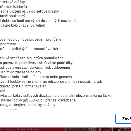
o seťové drážky:
ci, které vás nezajímají. Abyste web viděli v zobrazení na které 
niformer (sériově):
e pokaždé přihlašovat. Proto od vás potřebujeme souhlas se z
pečné uložení osiva do seťové drážky
ibilně použitelný
okies - malých souborů, které se dočasně ukládají ve vašem pro
mi dobře se hodí pro výsev do zelených meziplodin
 tlačítka „V pořádku“ souhlasíte s nastavením cookies tak, aby
řítlačné kolo v řadě (volitelně):
mysluplné a užitečné služby na základě vašich údajů. Svůj sou
kdykoli změnit na stránce zpracování osobních údajů.
lové nebo gumové provedení pro různé
 podmínky
ově nastavitelný úhel zamačkávacích kol
Spravovat cookies
V pořádku
lehlivé vzcházení v suchých podmínkách
 provozní spolehlivost i silně vlhké půdě díky
sti odstavení zachytávacích kol; vyklopením
ištěním do zdvižené polohy
kávací kola - Volitelně ocelová nebo gumová
avení hloubky setí je s jemným odstupňováním bez použití nářadí
kávací prst Uniformer Avatar
tní
ytávací kola v seťových drážkách pro optimální uložení osiva na lůžko
k na secí botky (až 350 kg/b.) přenáší osvědčené
bloky, ve kterých jsou botky uloženy
 opotřebení
né otočné součásti
Zavř
icí a pružicí účinek (do rámu stroje se nepřenáší
 to je k celé konstrukci stroje mnohem šetrnější)
lak na secí botku lze měnit manuálně na stroji