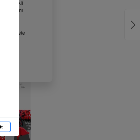
jste zvyklí
pracováním
hlížeči.
chom vám
hlas můžete
ít