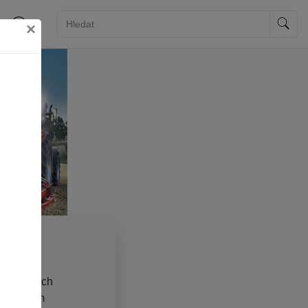
×
ies)
e na našich
aly se vám