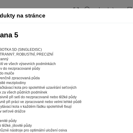
dukty na stránce
rana 5
BOTKA SD (SINGLEDISC)
TRANNÝ, ROBUSTNÍ, PRECIZNÍ
ranný
žití ve všech výsevních podmínkách
ev do nezpracované půdy
 do mulče
venčně zpracovaná půda
stlé meziplodiny
ačkávací kola pro spolehlivé uzavírání seťových
k za všech půdních podmínek
esivně při setí do nezpracované nebo těžké půdy
ivně při práci ve zpracované nebo velmi lehké půdě
ytávací kola v každém řádku spolehlivě fixují
web fungoval tak, jak ho znáte (souhlas s cook
 v seťové drážce
enité půdy
a tom, aby pro vás nakupování bylo co nejlepší zážitkem. Abyst
i těžké, jílovité půdy
ychle našli to, co hledáte, ušetřili spoustu klikání a nezobrazov
různé nástroje pro optimální uložení osiva