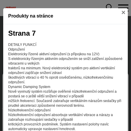
×
Produkty na stránce
Strana 7
DETAILY FUNKCÍ
Odpružení
Elektronicky řízené aktivní odpružení (s přípojkou na 12V)
S elektronicky řízeným aktivním odpružením se sníží zatížení způsobené
vibracemi u velkých
traktorů na minimum. Nový elektronický systém pro aktivní vertikální
odpružení zajišťuje snížení zdraví
škodlivých vibrací o 40 % oproti osvědčenému, nízkofrekvenčnímu
Aby web fungoval tak, jak ho znáte (souhlas
odpružení.
Dynamic Damping System
s cookies)
Nově vyvinutý systém rozšiřuje ověřené nízkofrekvenční odpružení a
Záleží nám na tom, aby pro vás nakupování bylo co nejlepší
postará se o ještě větší snížení vibrací v případě
nižších frekvencí. Současně zabraňuje vertikálním nárazům sedačky při
zážitkem. Abyste na našich stránkách rychle našli to, co
prudké akceleraci způsobené nerovností terénu.
hledáte, ušetřili spoustu klikání a nezobrazovaly se vám
Nízkofrekvenční odpružení
reklamy na věci, které vás nezajímají. Abyste web viděli
Nízkofrekvenční odpružení absorbuje vertikální vibrace a nárazy a
v zobrazení na které jste zvyklí a nemuseli se pokaždé
zabraňuje rozhoupání sedačky v případě
kritických provozních podmínek. Systém nastavení polohy navíc
přihlašovat. Proto od vás potřebujeme souhlas se
automaticky upravuje nastavení hmotnosti.