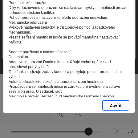
zpracováním souborů cookies - malých souborů, které
Pneumatické odpružení
se dočasně ukládají ve vašem prohlížeči. Stisknutím tlačítka
Díky vzduchovému odpružení se nastavování výšky a hmotnosti provádí
jednoduše stiskem knoflíku.
„V pořádku“ souhlasíte s nastavením cookies tak, abychom
Pohodlnější cesta nastavení komfortu odpružení neexistuje.
vám poskytovali smysluplné a užitečné služby na základě
Mechanické odpružení
vašich údajů. Svůj souhlas můžete kdykoli změnit na stránce
Výškové nastavení sedačky je třístupňové pomocí západkového
mechanismu.
zpracování osobních údajů.
Přesné seřízení hmotnosti řidiče se provádí manuálně nastavovací
páčkou.
Spravovat cookies
V pořádku
Snadné používání a komfortní sezení
Dualmotion
Adaptivní opora zad Dualmotion umožňuje vrchní opěrce zad
následovat pohyby řidiče.
Tato funkce udržuje záda v kondici a poskytuje prostor pro optimální
výhled.
Automatické/elektronické/mechanické seřízení hmotnosti
Přizpůsobení se hmotnosti řidiče je zárukou pro uvolněné a zdravé
sezení při práci. U sedaček řady
Maximo se provádí seřízení buď mechanicky seřizovací páčkou,
elektronicky nebo plně automaticky pomocí senzorů.
Zavřít
APS, Automatic Positioning System
Páčka k aktivaci automatického nastavení hmotnosti a výšky. APS
nastavuje odpružení sedačky automaticky
dle tělesné hmotnosti řidiče, poté je možné stejnou páčkou nastavit
výšku sedačky směrem dolů, popř. nahoru.
Pneumatická/mechanická opěrka bederní páteře
/
8
Pneumatická opěrka bederní páteře se automaticky, rychle a přesně